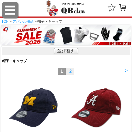
TOP
>
アパレル用品
> 帽子・キャップ
並び替え
帽子・キャップ
>
1
2