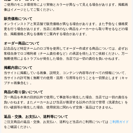
販売方針について
当店では転売目的のご注文は一切お断りしております。同じお客様による同一商品
（複数カラー・サイズ含む）の大量注文、繰り返し注文、買い占め行為など通常使用
と考えづらい注文があった場合は、当店の判断によりご注文をキャンセルさせていた
だく場合があります。
デザイン・仕様等に関するご案内
各商品画像・説明文は最新の内容を掲載するよう努めておりますが、メーカー都合に
より予告なくデザイン・パッケージ・仕様等が変更される場合があります。
画像・カラーについて
ご使用のモニタ環境等により実物とカラーが異なって見える場合があります。掲載画
像はイメージとしてご覧ください。
販売価格について
オンラインストアと実店舗で販売価格が異なる場合があります。また予告なく価格変
更を行う場合があります。当店に在庫のない商品をメーカーから取り寄せるなどの場
合、掲載価格と異なる価格でご案内する場合があります。
オーダー商品について
記念品など特定チームのロゴ等を使用してオーダー作成する商品については、必ずお
客様自身でロゴ権利者（チーム責任者など）の承諾を得た上でご依頼ください。万一
無断使用によるトラブルが発生した場合、当店では一切の責任を負いかねます。
掲載内容について
当サイトに掲載している画像、説明文、コンテンツ内容等のすべての情報について、
当サイトの許可無く無断での使用・流用・引用等を行うことを一切禁止します（キャ