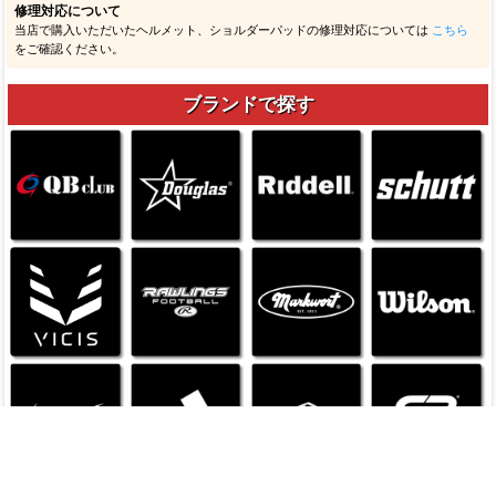
プチャ画像含む）。
商品の取り扱いについて
万一商品を本来の目的以外で使用して事故等が発生した場合、当店では一切の責任を
負いかねます。またメーカーおよび当店が推奨する以外の方法で管理（洗濯含む）を
行い破損等が発生した場合、使用状況に関わらず交換・返品はできません。
返品・交換、お支払い、送料等について
ご注文商品の返品・交換、お支払い、送料など当店のご利用については
ご利用ガイド
をご確認ください。
修理対応について
当店で購入いただいたヘルメット、ショルダーパッドの修理対応については
こちら
をご確認ください。
ブランドで探す