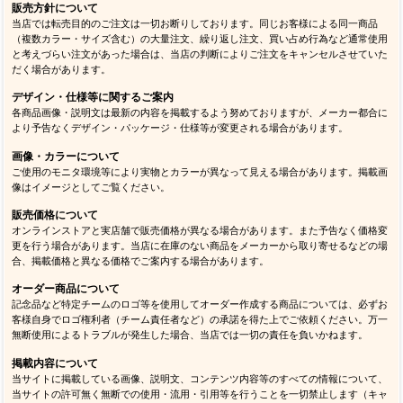
販売方針について
当店では転売目的のご注文は一切お断りしております。同じお客様による同一商品
（複数カラー・サイズ含む）の大量注文、繰り返し注文、買い占め行為など通常使用
と考えづらい注文があった場合は、当店の判断によりご注文をキャンセルさせていた
だく場合があります。
デザイン・仕様等に関するご案内
各商品画像・説明文は最新の内容を掲載するよう努めておりますが、メーカー都合に
より予告なくデザイン・パッケージ・仕様等が変更される場合があります。
画像・カラーについて
ご使用のモニタ環境等により実物とカラーが異なって見える場合があります。掲載画
像はイメージとしてご覧ください。
販売価格について
オンラインストアと実店舗で販売価格が異なる場合があります。また予告なく価格変
更を行う場合があります。当店に在庫のない商品をメーカーから取り寄せるなどの場
合、掲載価格と異なる価格でご案内する場合があります。
オーダー商品について
記念品など特定チームのロゴ等を使用してオーダー作成する商品については、必ずお
客様自身でロゴ権利者（チーム責任者など）の承諾を得た上でご依頼ください。万一
無断使用によるトラブルが発生した場合、当店では一切の責任を負いかねます。
掲載内容について
当サイトに掲載している画像、説明文、コンテンツ内容等のすべての情報について、
当サイトの許可無く無断での使用・流用・引用等を行うことを一切禁止します（キャ