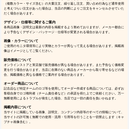
（複数カラー・サイズ含む）の大量注文、繰り返し注文、買い占め行為など通常使用
と考えづらい注文があった場合は、当店の判断によりご注文をキャンセルさせていた
だく場合があります。
デザイン・仕様等に関するご案内
各商品画像・説明文は最新の内容を掲載するよう努めておりますが、メーカー都合に
より予告なくデザイン・パッケージ・仕様等が変更される場合があります。
画像・カラーについて
ご使用のモニタ環境等により実物とカラーが異なって見える場合があります。掲載画
像はイメージとしてご覧ください。
販売価格について
オンラインストアと実店舗で販売価格が異なる場合があります。また予告なく価格変
更を行う場合があります。当店に在庫のない商品をメーカーから取り寄せるなどの場
合、掲載価格と異なる価格でご案内する場合があります。
オーダー商品について
記念品など特定チームのロゴ等を使用してオーダー作成する商品については、必ずお
客様自身でロゴ権利者（チーム責任者など）の承諾を得た上でご依頼ください。万一
無断使用によるトラブルが発生した場合、当店では一切の責任を負いかねます。
掲載内容について
当サイトに掲載している画像、説明文、コンテンツ内容等のすべての情報について、
当サイトの許可無く無断での使用・流用・引用等を行うことを一切禁止します（キャ
プチャ画像含む）。