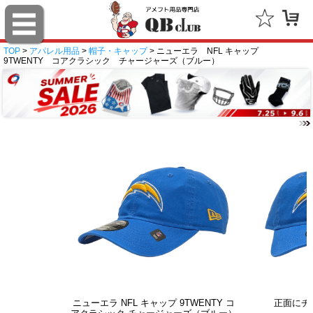
TOP
>
アパレル用品
>
帽子・キャップ
> ニューエラ NFL キャップ
9TWENTY コアクラシック チャージャーズ（ブルー）
ニューエラ NFL キャップ 9TWENTY コ
正面にチ