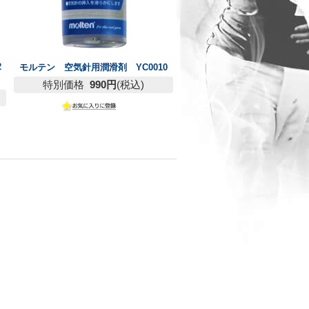
2
モルテン 空気針用潤滑剤 YC0010
特別価格
990円
(税込)