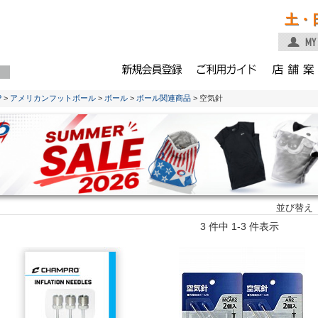
土・
P
>
アメリカンフットボール
>
ボール
>
ボール関連商品
> 空気針
並び替え
3 件中 1-3 件表示