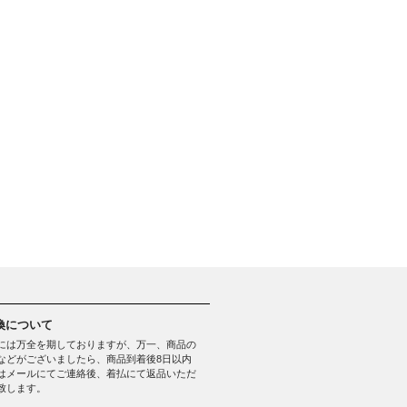
換について
には万全を期しておりますが、万一、商品の
などがございましたら、商品到着後8日以内
はメールにてご連絡後、着払にて返品いただ
致します。