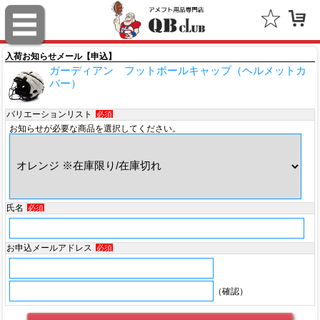
スポルディング（SPALDING）
ミッチェル＆ネス（Mitchell & Ness）
入荷お知らせメール【申込】
ガーディアン フットボールキャップ（ヘルメットカ
ポータフォン（PORTAPHONE）
バー）
ギルマンギア（Gilman Gear）
バリエーションリスト
必須
お知らせが必要な商品を選択してください。
サムプロ（ThumbPRO）
すべて
氏名
必須
お申込メールアドレス
必須
（確認）