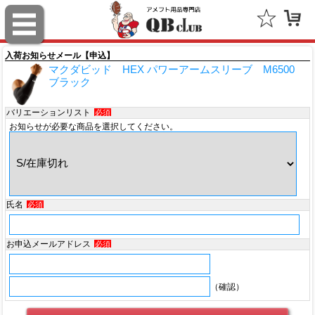
スポルディング（SPALDING）
ミッチェル＆ネス（Mitchell & Ness）
入荷お知らせメール【申込】
マクダビッド HEX パワーアームスリーブ M6500
ポータフォン（PORTAPHONE）
ブラック
ギルマンギア（Gilman Gear）
バリエーションリスト
必須
お知らせが必要な商品を選択してください。
サムプロ（ThumbPRO）
すべて
氏名
必須
お申込メールアドレス
必須
（確認）