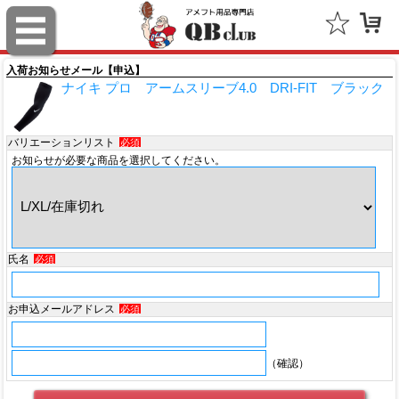
スポルディング（SPALDING）
ミッチェル＆ネス（Mitchell & Ness）
入荷お知らせメール【申込】
ナイキ プロ アームスリーブ4.0 DRI-FIT ブラック
ポータフォン（PORTAPHONE）
ギルマンギア（Gilman Gear）
バリエーションリスト
必須
お知らせが必要な商品を選択してください。
サムプロ（ThumbPRO）
すべて
氏名
必須
お申込メールアドレス
必須
（確認）