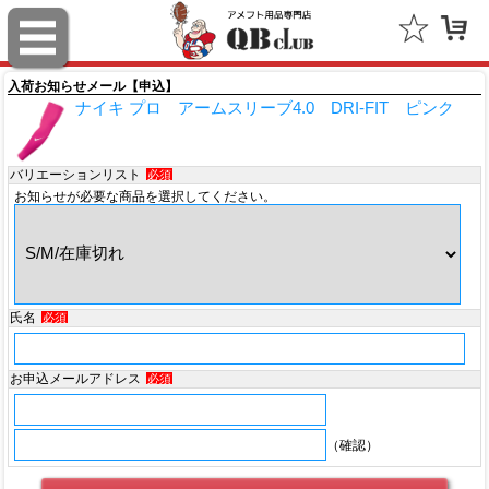
スポルディング（SPALDING）
ミッチェル＆ネス（Mitchell & Ness）
入荷お知らせメール【申込】
ナイキ プロ アームスリーブ4.0 DRI-FIT ピンク
ポータフォン（PORTAPHONE）
ギルマンギア（Gilman Gear）
バリエーションリスト
必須
お知らせが必要な商品を選択してください。
サムプロ（ThumbPRO）
すべて
氏名
必須
お申込メールアドレス
必須
（確認）