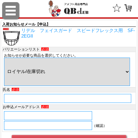
スポルディング（SPALDING）
ミッチェル＆ネス（Mitchell & Ness）
入荷お知らせメール【申込】
リデル フェイスガード スピードフレックス用 SF-
ポータフォン（PORTAPHONE）
2EGII
ギルマンギア（Gilman Gear）
バリエーションリスト
必須
お知らせが必要な商品を選択してください。
サムプロ（ThumbPRO）
すべて
氏名
必須
お申込メールアドレス
必須
（確認）