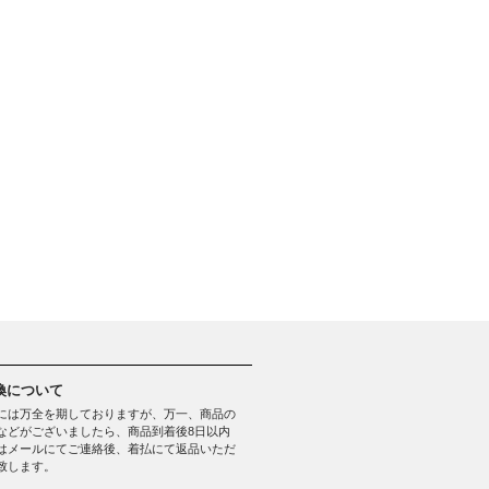
換について
には万全を期しておりますが、万一、商品の
などがございましたら、商品到着後8日以内
はメールにてご連絡後、着払にて返品いただ
致します。