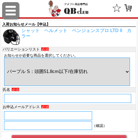
スポルディング（SPALDING）
ミッチェル＆ネス（Mitchell & Ness）
入荷お知らせメール【申込】
シャット ヘルメット ベンジェンスプロ LTD II カ
ポータフォン（PORTAPHONE）
ラー
ギルマンギア（Gilman Gear）
バリエーションリスト
必須
お知らせが必要な商品を選択してください。
サムプロ（ThumbPRO）
すべて
氏名
必須
お申込メールアドレス
必須
（確認）