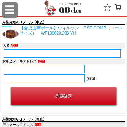
フォーティーセブン（'47）
ファナティクス（Fanatics）
入荷お知らせメール【申込】
【合成皮革ボール】ウィルソン GST COMP（ユース
アウトドアキャップ（Outdoor Cap Company）
サイズ） WF1006201XB YH
スポルディング（SPALDING）
氏名
必須
ミッチェル＆ネス（Mitchell & Ness）
お申込メールアドレス
必須
ポータフォン（PORTAPHONE）
（確認）
ギルマンギア（Gilman Gear）
サムプロ（ThumbPRO）
すべて
入荷お知らせメール【停止】
停止メールアドレス
必須