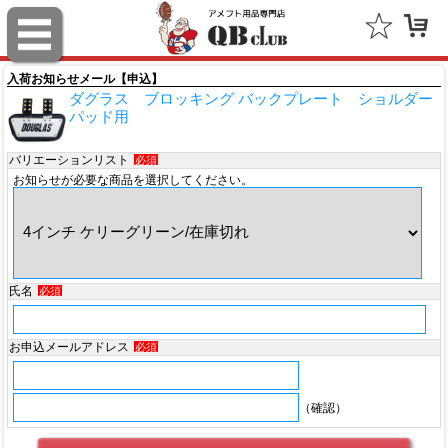
スポルディング（SPALDING）
ミッチェル＆ネス（Mitchell & Ness）
入荷お知らせメール【申込】
ダグラス ブロッキング バックプレート ショルダー
ポータフォン（PORTAPHONE）
パッド用
ギルマンギア（Gilman Gear）
バリエーションリスト
必須
お知らせが必要な商品を選択してください。
サムプロ（ThumbPRO）
すべて
氏名
必須
お申込メールアドレス
必須
（確認）