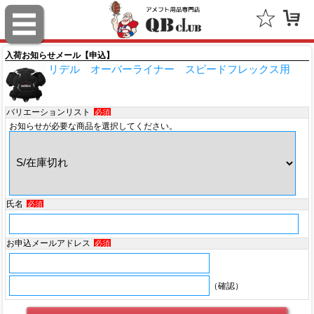
スポルディング（SPALDING）
ミッチェル＆ネス（Mitchell & Ness）
入荷お知らせメール【申込】
リデル オーバーライナー スピードフレックス用
ポータフォン（PORTAPHONE）
ギルマンギア（Gilman Gear）
バリエーションリスト
必須
お知らせが必要な商品を選択してください。
サムプロ（ThumbPRO）
すべて
氏名
必須
お申込メールアドレス
必須
（確認）