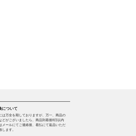
換について
には万全を期しておりますが、万一、商品の
などがございましたら、商品到着後8日以内
はメールにてご連絡後、着払にて返品いただ
致します。