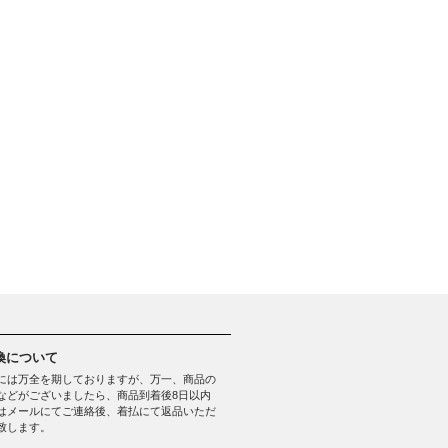
換について
には万全を期しておりますが、万一、商品の
などがございましたら、商品到着後8日以内
はメールにてご連絡後、着払にて返品いただ
致します。