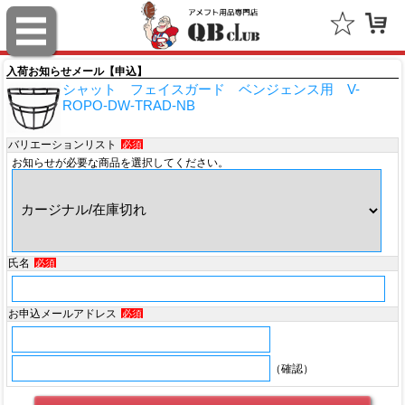
スポルディング（SPALDING）
ミッチェル＆ネス（Mitchell & Ness）
入荷お知らせメール【申込】
シャット フェイスガード ベンジェンス用 V-
ポータフォン（PORTAPHONE）
ROPO-DW-TRAD-NB
ギルマンギア（Gilman Gear）
バリエーションリスト
必須
お知らせが必要な商品を選択してください。
サムプロ（ThumbPRO）
すべて
氏名
必須
お申込メールアドレス
必須
（確認）