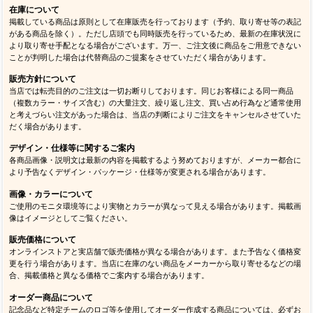
在庫について
掲載している商品は原則として在庫販売を行っております（予約、取り寄せ等の表記
がある商品を除く）。ただし店頭でも同時販売を行っているため、最新の在庫状況に
より取り寄せ手配となる場合がございます。万一、ご注文後に商品をご用意できない
ことが判明した場合は代替商品のご提案をさせていただく場合があります。
販売方針について
当店では転売目的のご注文は一切お断りしております。同じお客様による同一商品
（複数カラー・サイズ含む）の大量注文、繰り返し注文、買い占め行為など通常使用
と考えづらい注文があった場合は、当店の判断によりご注文をキャンセルさせていた
だく場合があります。
デザイン・仕様等に関するご案内
各商品画像・説明文は最新の内容を掲載するよう努めておりますが、メーカー都合に
より予告なくデザイン・パッケージ・仕様等が変更される場合があります。
画像・カラーについて
ご使用のモニタ環境等により実物とカラーが異なって見える場合があります。掲載画
像はイメージとしてご覧ください。
販売価格について
オンラインストアと実店舗で販売価格が異なる場合があります。また予告なく価格変
更を行う場合があります。当店に在庫のない商品をメーカーから取り寄せるなどの場
合、掲載価格と異なる価格でご案内する場合があります。
オーダー商品について
記念品など特定チームのロゴ等を使用してオーダー作成する商品については、必ずお