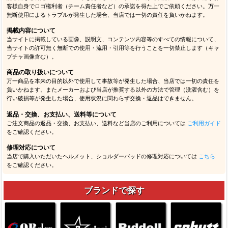
客様自身でロゴ権利者（チーム責任者など）の承諾を得た上でご依頼ください。万一
無断使用によるトラブルが発生した場合、当店では一切の責任を負いかねます。
掲載内容について
当サイトに掲載している画像、説明文、コンテンツ内容等のすべての情報について、
当サイトの許可無く無断での使用・流用・引用等を行うことを一切禁止します（キャ
プチャ画像含む）。
商品の取り扱いについて
万一商品を本来の目的以外で使用して事故等が発生した場合、当店では一切の責任を
負いかねます。またメーカーおよび当店が推奨する以外の方法で管理（洗濯含む）を
行い破損等が発生した場合、使用状況に関わらず交換・返品はできません。
返品・交換、お支払い、送料等について
ご注文商品の返品・交換、お支払い、送料など当店のご利用については
ご利用ガイド
をご確認ください。
修理対応について
当店で購入いただいたヘルメット、ショルダーパッドの修理対応については
こちら
をご確認ください。
ブランドで探す