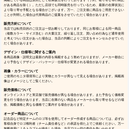
がある商品を除く）。ただし店頭でも同時販売を行っているため、最新の在庫状況に
より取り寄せ手配となる場合がございます。万一、ご注文後に商品をご用意できない
ことが判明した場合は代替商品のご提案をさせていただく場合があります。
販売方針について
当店では転売目的のご注文は一切お断りしております。同じお客様による同一商品
（複数カラー・サイズ含む）の大量注文、繰り返し注文、買い占め行為など通常使用
と考えづらい注文があった場合は、当店の判断によりご注文をキャンセルさせていた
だく場合があります。
デザイン・仕様等に関するご案内
各商品画像・説明文は最新の内容を掲載するよう努めておりますが、メーカー都合に
より予告なくデザイン・パッケージ・仕様等が変更される場合があります。
画像・カラーについて
ご使用のモニタ環境等により実物とカラーが異なって見える場合があります。掲載画
像はイメージとしてご覧ください。
販売価格について
オンラインストアと実店舗で販売価格が異なる場合があります。また予告なく価格変
更を行う場合があります。当店に在庫のない商品をメーカーから取り寄せるなどの場
合、掲載価格と異なる価格でご案内する場合があります。
オーダー商品について
記念品など特定チームのロゴ等を使用してオーダー作成する商品については、必ずお
客様自身でロゴ権利者（チーム責任者など）の承諾を得た上でご依頼ください。万一
無断使用によるトラブルが発生した場合、当店では一切の責任を負いかねます。