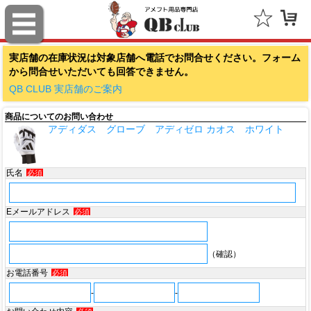
ファナティクス（Fanatics）
実店舗の在庫状況は対象店舗へ電話でお問合せください。フォーム
アウトドアキャップ（Outdoor Cap Company）
から問合せいただいても回答できません。
スポルディング（SPALDING）
QB CLUB 実店舗のご案内
商品についてのお問い合わせ
ミッチェル＆ネス（Mitchell & Ness）
アディダス グローブ アディゼロ カオス ホワイト
ポータフォン（PORTAPHONE）
氏名
必須
ギルマンギア（Gilman Gear）
サムプロ（ThumbPRO）
Eメールアドレス
必須
すべて
（確認）
お電話番号
必須
-
-