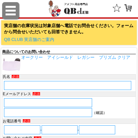
ファナティクス（Fanatics）
実店舗の在庫状況は対象店舗へ電話でお問合せください。フォーム
アウトドアキャップ（Outdoor Cap Company）
から問合せいただいても回答できません。
スポルディング（SPALDING）
QB CLUB 実店舗のご案内
商品についてのお問い合わせ
ミッチェル＆ネス（Mitchell & Ness）
オークリー アイシールド レガシー プリズム クリア
ポータフォン（PORTAPHONE）
氏名
必須
ギルマンギア（Gilman Gear）
サムプロ（ThumbPRO）
Eメールアドレス
必須
すべて
（確認）
お電話番号
必須
-
-