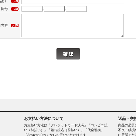
確認）
話番号
-
-
せ内容
お支払い方法について
返品・交
お支払い方法は「クレジットカード決済」「コンビニ払
商品の品質
い（前払い）」「銀行振込（前払い）」「代金引換」
不良・破損
「Amazon Pay」からお選びいただけます。
に電話また