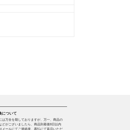
換について
には万全を期しておりますが、万一、商品の
などがございましたら、商品到着後8日以内
はメールにてご連絡後、着払にて返品いただ