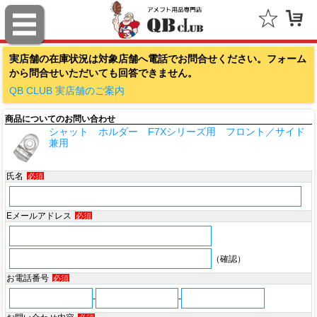
ファナティクス（Fanatics）
実店舗の在庫状況は対象店舗へ電話でお問合せください。フォーム
アウトドアキャップ（Outdoor Cap Company）
から問合せいただいても回答できません。
スポルディング（SPALDING）
QB CLUB 実店舗のご案内
商品についてのお問い合わせ
ミッチェル＆ネス（Mitchell & Ness）
シャット ホルダー F7Xシリーズ用 フロント／サイド
兼用
ポータフォン（PORTAPHONE）
氏名
必須
ギルマンギア（Gilman Gear）
サムプロ（ThumbPRO）
Eメールアドレス
必須
すべて
（確認）
お電話番号
必須
-
-