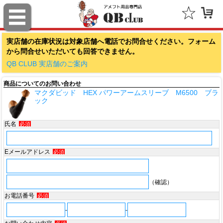
ファナティクス（Fanatics）
実店舗の在庫状況は対象店舗へ電話でお問合せください。フォーム
アウトドアキャップ（Outdoor Cap Company）
から問合せいただいても回答できません。
スポルディング（SPALDING）
QB CLUB 実店舗のご案内
商品についてのお問い合わせ
ミッチェル＆ネス（Mitchell & Ness）
マクダビッド HEX パワーアームスリーブ M6500 ブラ
ック
ポータフォン（PORTAPHONE）
氏名
必須
ギルマンギア（Gilman Gear）
サムプロ（ThumbPRO）
Eメールアドレス
必須
すべて
（確認）
お電話番号
必須
-
-