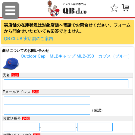
ファナティクス（Fanatics）
実店舗の在庫状況は対象店舗へ電話でお問合せください。フォーム
アウトドアキャップ（Outdoor Cap Company）
から問合せいただいても回答できません。
スポルディング（SPALDING）
QB CLUB 実店舗のご案内
商品についてのお問い合わせ
ミッチェル＆ネス（Mitchell & Ness）
Outdoor Cap MLBキャップ MLB-350 カブス（ブルー）
ポータフォン（PORTAPHONE）
氏名
必須
ギルマンギア（Gilman Gear）
サムプロ（ThumbPRO）
Eメールアドレス
必須
すべて
（確認）
お電話番号
必須
-
-