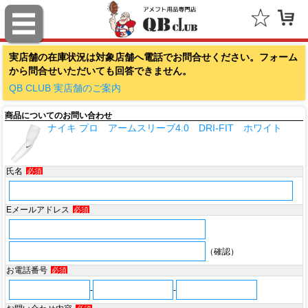
ファナティクス（Fanatics）
実店舗の在庫状況は対象店舗へ電話でお問合せください。フォーム
アウトドアキャップ（Outdoor Cap Company）
から問合せいただいても回答できません。
スポルディング（SPALDING）
QB CLUB 実店舗のご案内
商品についてのお問い合わせ
ミッチェル＆ネス（Mitchell & Ness）
ナイキ プロ アームスリーブ4.0 DRI-FIT ホワイト
ポータフォン（PORTAPHONE）
氏名
必須
ギルマンギア（Gilman Gear）
サムプロ（ThumbPRO）
Eメールアドレス
必須
すべて
（確認）
お電話番号
必須
-
-