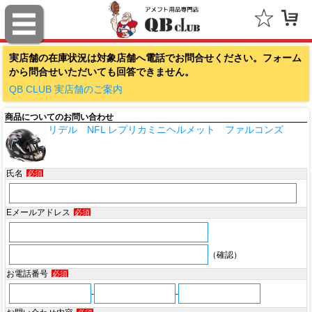
ファナティクス（Fanatics）
実店舗の在庫状況は対象店舗へ電話でお問合せください。フォーム
アウトドアキャップ（Outdoor Cap Company）
から問合せいただいても回答できません。
スポルディング（SPALDING）
QB CLUB 実店舗のご案内
商品についてのお問い合わせ
ミッチェル＆ネス（Mitchell & Ness）
リデル NFL レプリカミニヘルメット ファルコンズ
ポータフォン（PORTAPHONE）
氏名
必須
ギルマンギア（Gilman Gear）
サムプロ（ThumbPRO）
Eメールアドレス
必須
すべて
（確認）
お電話番号
必須
-
-