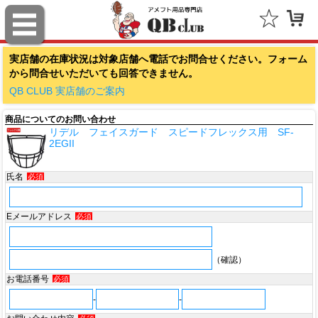
ファナティクス（Fanatics）
実店舗の在庫状況は対象店舗へ電話でお問合せください。フォーム
アウトドアキャップ（Outdoor Cap Company）
から問合せいただいても回答できません。
スポルディング（SPALDING）
QB CLUB 実店舗のご案内
商品についてのお問い合わせ
ミッチェル＆ネス（Mitchell & Ness）
リデル フェイスガード スピードフレックス用 SF-
2EGII
ポータフォン（PORTAPHONE）
氏名
必須
ギルマンギア（Gilman Gear）
サムプロ（ThumbPRO）
Eメールアドレス
必須
すべて
（確認）
お電話番号
必須
-
-