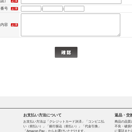
確認）
話番号
-
-
せ内容
お支払い方法について
返品・交
お支払い方法は「クレジットカード決済」「コンビニ払
商品の品質
い（前払い）」「銀行振込（前払い）」「代金引換」
不良・破損
「Amazon Pay」からお選びいただけます。
に電話また