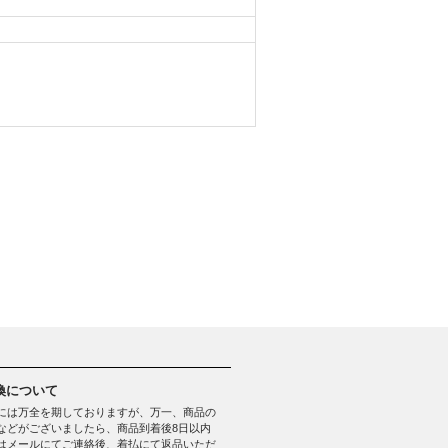
換について
には万全を期しておりますが、万一、商品の
などがございましたら、商品到着後8日以内
はメールにてご連絡後、着払にて返品いただ