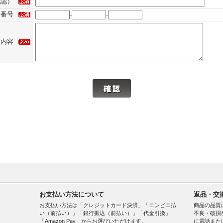
確認）
話番号
-
-
せ内容
お支払い方法について
返品・交
お支払い方法は「クレジットカード決済」「コンビニ払
商品の品質
い（前払い）」「銀行振込（前払い）」「代金引換」
不良・破損
「Amazon Pay」からお選びいただけます。
に電話また