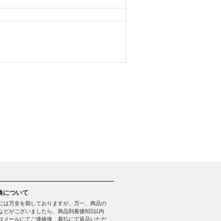
換について
には万全を期しておりますが、万一、商品の
などがございましたら、商品到着後8日以内
はメールにてご連絡後、着払にて返品いただ