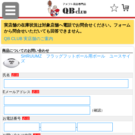
ファナティクス（Fanatics）
実店舗の在庫状況は対象店舗へ電話でお問合せください。フォーム
アウトドアキャップ（Outdoor Cap Company）
から問合せいただいても回答できません。
スポルディング（SPALDING）
QB CLUB 実店舗のご案内
商品についてのお問い合わせ
ミッチェル＆ネス（Mitchell & Ness）
SHRUUMZ フラッグフットボール用ボール ユースサイ
ズ
ポータフォン（PORTAPHONE）
氏名
必須
ギルマンギア（Gilman Gear）
サムプロ（ThumbPRO）
Eメールアドレス
必須
すべて
（確認）
お電話番号
必須
-
-