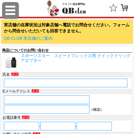
ファナティクス（Fanatics）
実店舗の在庫状況は対象店舗へ電話でお問合せください。フォーム
アウトドアキャップ（Outdoor Cap Company）
から問合せいただいても回答できません。
スポルディング（SPALDING）
QB CLUB 実店舗のご案内
商品についてのお問い合わせ
ミッチェル＆ネス（Mitchell & Ness）
スポーツスター スピードフレックス用 クイッククリック
アダプター
ポータフォン（PORTAPHONE）
氏名
必須
ギルマンギア（Gilman Gear）
サムプロ（ThumbPRO）
Eメールアドレス
必須
すべて
（確認）
お電話番号
必須
-
-