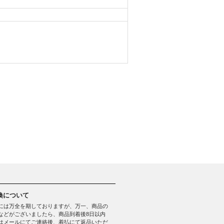
換について
には万全を期しておりますが、万一、商品の
などがございましたら、商品到着後8日以内
はメールにてご連絡後、着払にて返品いただ