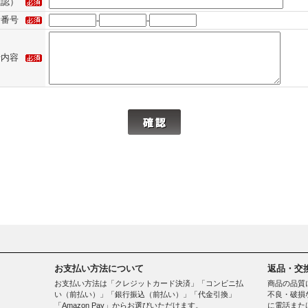
確認）
話番号
-
-
せ内容
お支払い方法について
返品・交
お支払い方法は「クレジットカード決済」「コンビニ払
商品の品質
い（前払い）」「銀行振込（前払い）」「代金引換」
不良・破損
「Amazon Pay」からお選びいただけます。
に電話また