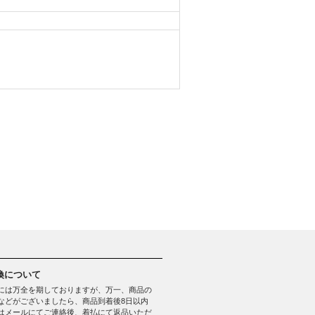
換について
には万全を期しておりますが、万一、商品の
などがございましたら、商品到着後8日以内
はメールにてご連絡後、着払にて返品いただ