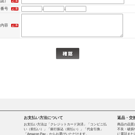
確認）
話番号
-
-
せ内容
お支払い方法について
返品・交
お支払い方法は「クレジットカード決済」「コンビニ払
商品の品質
い（前払い）」「銀行振込（前払い）」「代金引換」
不良・破損
「Amazon Pay」からお選びいただけます。
に電話また