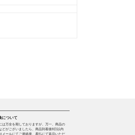
換について
には万全を期しておりますが、万一、商品の
などがございましたら、商品到着後8日以内
はメールにてご連絡後、着払にて返品いただ