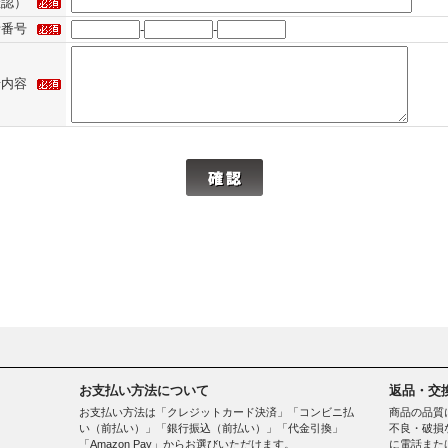
確認）
話番号
-
-
せ内容
お支払い方法について
返品・交
お支払い方法は「クレジットカード決済」「コンビニ払
商品の品質
い（前払い）」「銀行振込（前払い）」「代金引換」
不良・破損
「Amazon Pay」からお選びいただけます。
に電話また