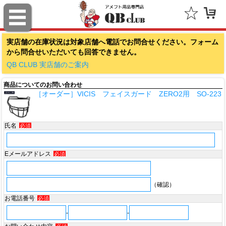
ファナティクス（Fanatics）
実店舗の在庫状況は対象店舗へ電話でお問合せください。フォーム
アウトドアキャップ（Outdoor Cap Company）
から問合せいただいても回答できません。
スポルディング（SPALDING）
QB CLUB 実店舗のご案内
商品についてのお問い合わせ
ミッチェル＆ネス（Mitchell & Ness）
［オーダー］VICIS フェイスガード ZERO2用 SO-223
ポータフォン（PORTAPHONE）
氏名
必須
ギルマンギア（Gilman Gear）
サムプロ（ThumbPRO）
Eメールアドレス
必須
すべて
（確認）
お電話番号
必須
-
-