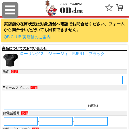
ファナティクス（Fanatics）
実店舗の在庫状況は対象店舗へ電話でお問合せください。フォーム
アウトドアキャップ（Outdoor Cap Company）
から問合せいただいても回答できません。
スポルディング（SPALDING）
QB CLUB 実店舗のご案内
商品についてのお問い合わせ
ミッチェル＆ネス（Mitchell & Ness）
ローリングス ジャージィ FJPR1 ブラック
ポータフォン（PORTAPHONE）
氏名
必須
ギルマンギア（Gilman Gear）
サムプロ（ThumbPRO）
Eメールアドレス
必須
すべて
（確認）
お電話番号
必須
-
-