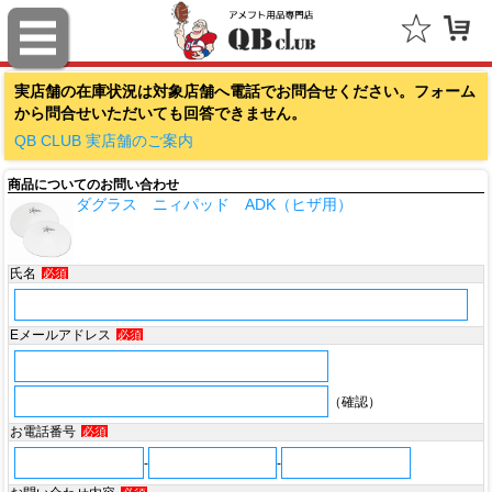
ファナティクス（Fanatics）
実店舗の在庫状況は対象店舗へ電話でお問合せください。フォーム
アウトドアキャップ（Outdoor Cap Company）
から問合せいただいても回答できません。
スポルディング（SPALDING）
QB CLUB 実店舗のご案内
商品についてのお問い合わせ
ミッチェル＆ネス（Mitchell & Ness）
ダグラス ニィパッド ADK（ヒザ用）
ポータフォン（PORTAPHONE）
氏名
必須
ギルマンギア（Gilman Gear）
サムプロ（ThumbPRO）
Eメールアドレス
必須
すべて
（確認）
お電話番号
必須
-
-