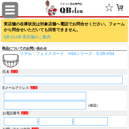
ファナティクス（Fanatics）
実店舗の在庫状況は対象店舗へ電話でお問合せください。フォーム
アウトドアキャップ（Outdoor Cap Company）
から問合せいただいても回答できません。
スポルディング（SPALDING）
QB CLUB 実店舗のご案内
商品についてのお問い合わせ
ミッチェル＆ネス（Mitchell & Ness）
リデル フェイスガード HS4シリーズ S-2B-HS4
ポータフォン（PORTAPHONE）
氏名
必須
ギルマンギア（Gilman Gear）
サムプロ（ThumbPRO）
Eメールアドレス
必須
すべて
（確認）
お電話番号
必須
-
-