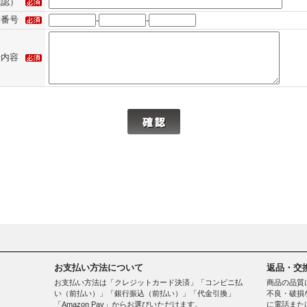
確認）
話番号
-
-
せ内容
お支払い方法について
返品・交
お支払い方法は「クレジットカード決済」「コンビニ払
商品の品質
い（前払い）」「銀行振込（前払い）」「代金引換」
不良・破損
「Amazon Pay」からお選びいただけます。
に電話また