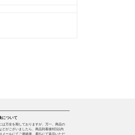
換について
には万全を期しておりますが、万一、商品の
などがございましたら、商品到着後8日以内
はメールにてご連絡後、着払にて返品いただ