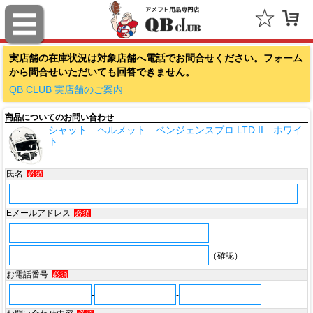
ファナティクス（Fanatics）
実店舗の在庫状況は対象店舗へ電話でお問合せください。フォーム
アウトドアキャップ（Outdoor Cap Company）
から問合せいただいても回答できません。
スポルディング（SPALDING）
QB CLUB 実店舗のご案内
商品についてのお問い合わせ
ミッチェル＆ネス（Mitchell & Ness）
シャット ヘルメット ベンジェンスプロ LTD II ホワイ
ト
ポータフォン（PORTAPHONE）
氏名
必須
ギルマンギア（Gilman Gear）
サムプロ（ThumbPRO）
Eメールアドレス
必須
すべて
（確認）
お電話番号
必須
-
-