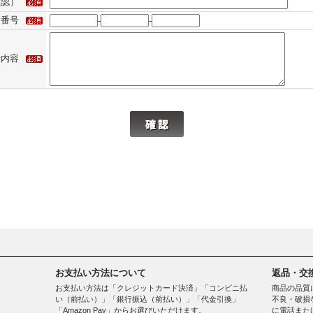
確認）
話番号
-
-
せ内容
お支払い方法について
返品・交
お支払い方法は「クレジットカード決済」「コンビニ払
商品の品質
い（前払い）」「銀行振込（前払い）」「代金引換」
不良・破損
「Amazon Pay」からお選びいただけます。
に電話また