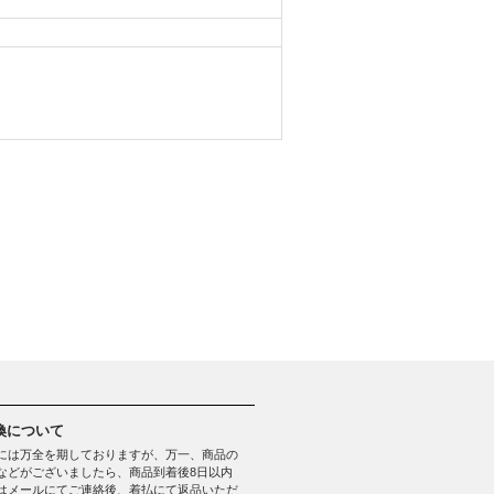
換について
には万全を期しておりますが、万一、商品の
などがございましたら、商品到着後8日以内
はメールにてご連絡後、着払にて返品いただ