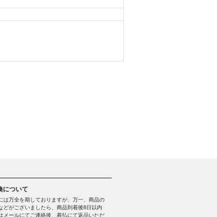
換について
には万全を期しておりますが、万一、商品の
などがございましたら、商品到着後8日以内
はメールにてご連絡後、着払にて返品いただ