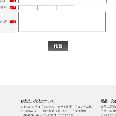
確認）
話番号
-
-
せ内容
お支払い方法について
返品・交
お支払い方法は「クレジットカード決済」「コンビニ払
商品の品質
い（前払い）」「銀行振込（前払い）」「代金引換」
不良・破損
「Amazon Pay」からお選びいただけます。
に電話また