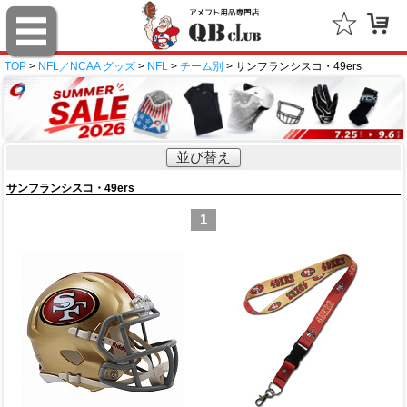
TOP
>
NFL／NCAA グッズ
>
NFL
>
チーム別
> サンフランシスコ・49ers
並び替え
サンフランシスコ・49ers
1