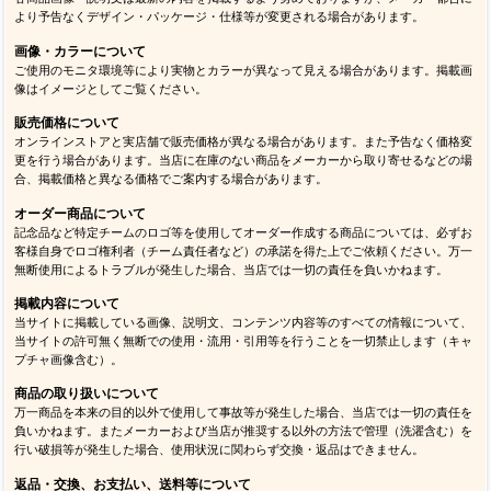
より予告なくデザイン・パッケージ・仕様等が変更される場合があります。
画像・カラーについて
ご使用のモニタ環境等により実物とカラーが異なって見える場合があります。掲載画
像はイメージとしてご覧ください。
販売価格について
オンラインストアと実店舗で販売価格が異なる場合があります。また予告なく価格変
更を行う場合があります。当店に在庫のない商品をメーカーから取り寄せるなどの場
合、掲載価格と異なる価格でご案内する場合があります。
オーダー商品について
記念品など特定チームのロゴ等を使用してオーダー作成する商品については、必ずお
客様自身でロゴ権利者（チーム責任者など）の承諾を得た上でご依頼ください。万一
無断使用によるトラブルが発生した場合、当店では一切の責任を負いかねます。
掲載内容について
当サイトに掲載している画像、説明文、コンテンツ内容等のすべての情報について、
当サイトの許可無く無断での使用・流用・引用等を行うことを一切禁止します（キャ
プチャ画像含む）。
商品の取り扱いについて
万一商品を本来の目的以外で使用して事故等が発生した場合、当店では一切の責任を
負いかねます。またメーカーおよび当店が推奨する以外の方法で管理（洗濯含む）を
行い破損等が発生した場合、使用状況に関わらず交換・返品はできません。
返品・交換、お支払い、送料等について