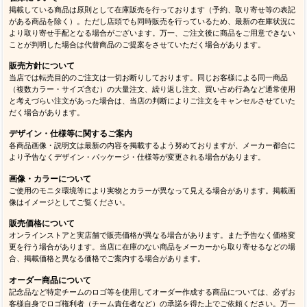
掲載している商品は原則として在庫販売を行っております（予約、取り寄せ等の表記
がある商品を除く）。ただし店頭でも同時販売を行っているため、最新の在庫状況に
より取り寄せ手配となる場合がございます。万一、ご注文後に商品をご用意できない
ことが判明した場合は代替商品のご提案をさせていただく場合があります。
販売方針について
当店では転売目的のご注文は一切お断りしております。同じお客様による同一商品
（複数カラー・サイズ含む）の大量注文、繰り返し注文、買い占め行為など通常使用
と考えづらい注文があった場合は、当店の判断によりご注文をキャンセルさせていた
だく場合があります。
デザイン・仕様等に関するご案内
各商品画像・説明文は最新の内容を掲載するよう努めておりますが、メーカー都合に
より予告なくデザイン・パッケージ・仕様等が変更される場合があります。
画像・カラーについて
ご使用のモニタ環境等により実物とカラーが異なって見える場合があります。掲載画
像はイメージとしてご覧ください。
販売価格について
オンラインストアと実店舗で販売価格が異なる場合があります。また予告なく価格変
更を行う場合があります。当店に在庫のない商品をメーカーから取り寄せるなどの場
合、掲載価格と異なる価格でご案内する場合があります。
オーダー商品について
記念品など特定チームのロゴ等を使用してオーダー作成する商品については、必ずお
客様自身でロゴ権利者（チーム責任者など）の承諾を得た上でご依頼ください。万一