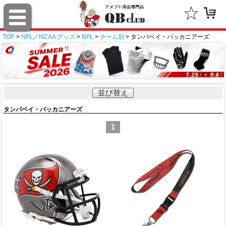
TOP
>
NFL／NCAA グッズ
>
NFL
>
チーム別
> タンパベイ・バッカニアーズ
並び替え
タンパベイ・バッカニアーズ
1