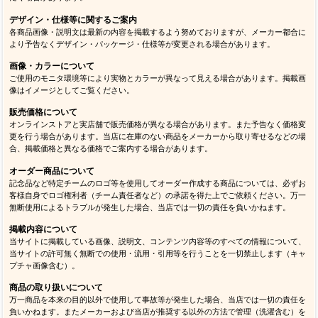
デザイン・仕様等に関するご案内
各商品画像・説明文は最新の内容を掲載するよう努めておりますが、メーカー都合に
より予告なくデザイン・パッケージ・仕様等が変更される場合があります。
画像・カラーについて
ご使用のモニタ環境等により実物とカラーが異なって見える場合があります。掲載画
像はイメージとしてご覧ください。
販売価格について
オンラインストアと実店舗で販売価格が異なる場合があります。また予告なく価格変
更を行う場合があります。当店に在庫のない商品をメーカーから取り寄せるなどの場
合、掲載価格と異なる価格でご案内する場合があります。
オーダー商品について
記念品など特定チームのロゴ等を使用してオーダー作成する商品については、必ずお
客様自身でロゴ権利者（チーム責任者など）の承諾を得た上でご依頼ください。万一
無断使用によるトラブルが発生した場合、当店では一切の責任を負いかねます。
掲載内容について
当サイトに掲載している画像、説明文、コンテンツ内容等のすべての情報について、
当サイトの許可無く無断での使用・流用・引用等を行うことを一切禁止します（キャ
プチャ画像含む）。
商品の取り扱いについて
万一商品を本来の目的以外で使用して事故等が発生した場合、当店では一切の責任を
負いかねます。またメーカーおよび当店が推奨する以外の方法で管理（洗濯含む）を