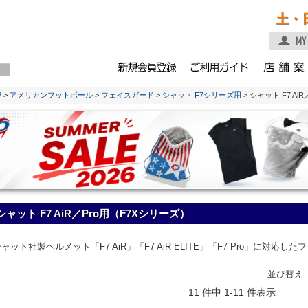
土・
P
>
アメリカンフットボール
>
フェイスガード
>
シャット F7シリーズ用
> シャット F7 AiR
シャット F7 AiR／Pro用（F7Xシリーズ）
ャット社製ヘルメット「F7 AiR」「F7 AiR ELITE」「F7 Pro」に対応し
並び替え
11 件中 1-11 件表示