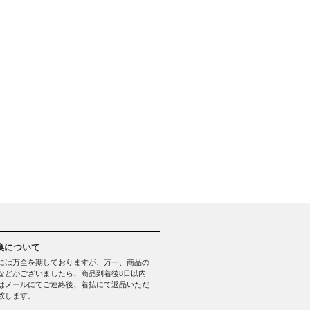
換について
には万全を期しておりますが、万一、商品の
などがございましたら、商品到着後8日以内
はメールにてご連絡後、着払にて返品いただ
致します。