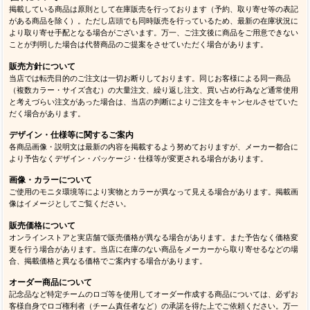
掲載している商品は原則として在庫販売を行っております（予約、取り寄せ等の表記
がある商品を除く）。ただし店頭でも同時販売を行っているため、最新の在庫状況に
より取り寄せ手配となる場合がございます。万一、ご注文後に商品をご用意できない
ことが判明した場合は代替商品のご提案をさせていただく場合があります。
販売方針について
当店では転売目的のご注文は一切お断りしております。同じお客様による同一商品
（複数カラー・サイズ含む）の大量注文、繰り返し注文、買い占め行為など通常使用
と考えづらい注文があった場合は、当店の判断によりご注文をキャンセルさせていた
だく場合があります。
デザイン・仕様等に関するご案内
各商品画像・説明文は最新の内容を掲載するよう努めておりますが、メーカー都合に
より予告なくデザイン・パッケージ・仕様等が変更される場合があります。
画像・カラーについて
ご使用のモニタ環境等により実物とカラーが異なって見える場合があります。掲載画
像はイメージとしてご覧ください。
販売価格について
オンラインストアと実店舗で販売価格が異なる場合があります。また予告なく価格変
更を行う場合があります。当店に在庫のない商品をメーカーから取り寄せるなどの場
合、掲載価格と異なる価格でご案内する場合があります。
オーダー商品について
記念品など特定チームのロゴ等を使用してオーダー作成する商品については、必ずお
客様自身でロゴ権利者（チーム責任者など）の承諾を得た上でご依頼ください。万一