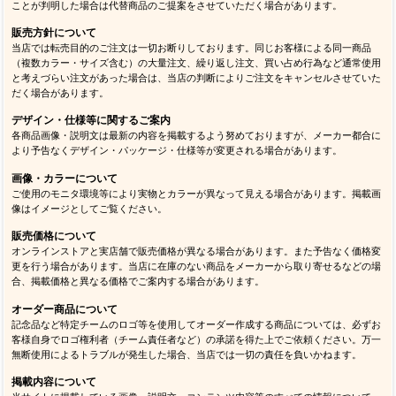
ことが判明した場合は代替商品のご提案をさせていただく場合があります。
販売方針について
当店では転売目的のご注文は一切お断りしております。同じお客様による同一商品
（複数カラー・サイズ含む）の大量注文、繰り返し注文、買い占め行為など通常使用
と考えづらい注文があった場合は、当店の判断によりご注文をキャンセルさせていた
だく場合があります。
デザイン・仕様等に関するご案内
各商品画像・説明文は最新の内容を掲載するよう努めておりますが、メーカー都合に
より予告なくデザイン・パッケージ・仕様等が変更される場合があります。
画像・カラーについて
ご使用のモニタ環境等により実物とカラーが異なって見える場合があります。掲載画
像はイメージとしてご覧ください。
販売価格について
オンラインストアと実店舗で販売価格が異なる場合があります。また予告なく価格変
更を行う場合があります。当店に在庫のない商品をメーカーから取り寄せるなどの場
合、掲載価格と異なる価格でご案内する場合があります。
オーダー商品について
記念品など特定チームのロゴ等を使用してオーダー作成する商品については、必ずお
客様自身でロゴ権利者（チーム責任者など）の承諾を得た上でご依頼ください。万一
無断使用によるトラブルが発生した場合、当店では一切の責任を負いかねます。
掲載内容について