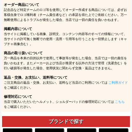
オーダー商品について
記念品など特定チームのロゴ等を使用してオーダー作成する商品については、必ずお
客様自身でロゴ権利者（チーム責任者など）の承諾を得た上でご依頼ください。万一
無断使用によるトラブルが発生した場合、当店では一切の責任を負いかねます。
掲載内容について
当サイトに掲載している画像、説明文、コンテンツ内容等のすべての情報について、
当サイトの許可無く無断での使用・流用・引用等を行うことを一切禁止します（キャ
プチャ画像含む）。
商品の取り扱いについて
万一商品を本来の目的以外で使用して事故等が発生した場合、当店では一切の責任を
負いかねます。またメーカーおよび当店が推奨する以外の方法で管理（洗濯含む）を
行い破損等が発生した場合、使用状況に関わらず交換・返品はできません。
返品・交換、お支払い、送料等について
ご注文商品の返品・交換、お支払い、送料など当店のご利用については
ご利用ガイド
をご確認ください。
修理対応について
当店で購入いただいたヘルメット、ショルダーパッドの修理対応については
こちら
をご確認ください。
ブランドで探す