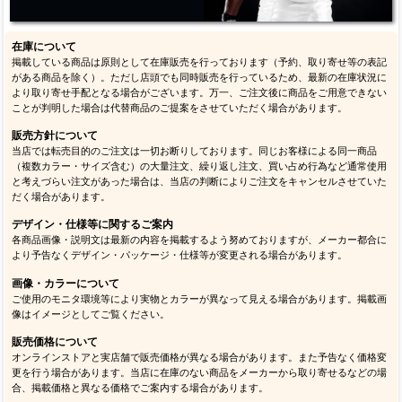
在庫について
掲載している商品は原則として在庫販売を行っております（予約、取り寄せ等の表記
がある商品を除く）。ただし店頭でも同時販売を行っているため、最新の在庫状況に
より取り寄せ手配となる場合がございます。万一、ご注文後に商品をご用意できない
ことが判明した場合は代替商品のご提案をさせていただく場合があります。
販売方針について
当店では転売目的のご注文は一切お断りしております。同じお客様による同一商品
（複数カラー・サイズ含む）の大量注文、繰り返し注文、買い占め行為など通常使用
と考えづらい注文があった場合は、当店の判断によりご注文をキャンセルさせていた
だく場合があります。
デザイン・仕様等に関するご案内
各商品画像・説明文は最新の内容を掲載するよう努めておりますが、メーカー都合に
より予告なくデザイン・パッケージ・仕様等が変更される場合があります。
画像・カラーについて
ご使用のモニタ環境等により実物とカラーが異なって見える場合があります。掲載画
像はイメージとしてご覧ください。
販売価格について
オンラインストアと実店舗で販売価格が異なる場合があります。また予告なく価格変
更を行う場合があります。当店に在庫のない商品をメーカーから取り寄せるなどの場
合、掲載価格と異なる価格でご案内する場合があります。