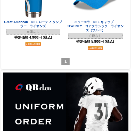
Great American NFL ローディ タンブ
ニューエラ NFL キャップ
ラー ライオンズ
9TWENTY コアクラシック ライオン
ズ（ブルー）
在庫なし
在庫なし
特別価格
4,900円
(税込)
特別価格
5,800円
(税込)
1